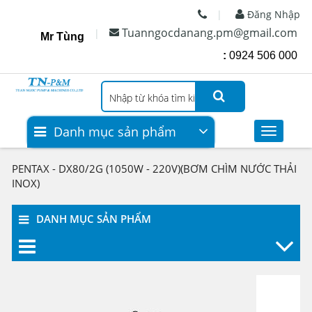
Đăng Nhập
Tuanngocdanang.pm@gmail.com
Mr Tùng
:
0924 506 000
Danh mục sản phẩm
Toggle
Styles
Máy bơm nước
PENTAX - DX80/2G (1050W - 220V)(BƠM CHÌM NƯỚC THẢI
INOX)
Máy Bơm Nước Biến Tần
Bình tích áp
DANH MỤC SẢN PHẨM
Máy bơm PCCC XĂNG - DẦU
DIEZEL
Bơm hóa chất
Máy nén khí (COMPRESSOR)