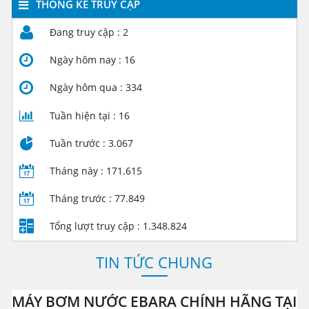
THỐNG KÊ TRUY CẬP
Dụng cụ cầm tay
Đang truy cập :
2
Ngày hôm nay :
16
Ngày hôm qua :
334
Tuần hiện tại :
16
Tuần trước :
3.067
Tháng này :
171.615
Tháng trước :
77.849
Tổng lượt truy cập :
1.348.824
TIN TỨC CHUNG
MÁY BƠM NƯỚC EBARA CHÍNH HÃNG TẠI