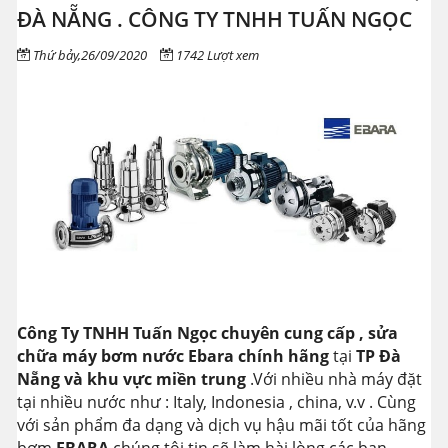
ĐÀ NẴNG . CÔNG TY TNHH TUẤN NGỌC
Thứ bảy,26/09/2020
1742 Lượt xem
Công Ty TNHH Tuấn Ngọc
chuyên cung cấp , sửa
chữa máy bơm nước Ebara
chính hãng
tại
TP Đà
Nẵng và khu vực miền trung
.Với nhiều nhà máy đặt
tại nhiều nước như : Italy, Indonesia , china, v.v . Cùng
với sản phẩm đa dạng và dịch vụ hậu mãi tốt của hãng
bơm
EBARA
chúng tôi tin sẽ làm hài lòng các bạn.