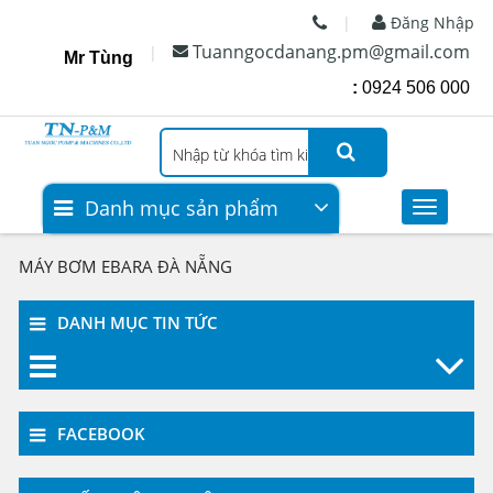
Đăng Nhập
Tuanngocdanang.pm@gmail.com
Mr Tùng
:
0924 506 000
Danh mục sản phẩm
Toggle
Styles
Máy bơm nước
MÁY BƠM EBARA ĐÀ NẴNG
Máy Bơm Nước Biến Tần
DANH MỤC TIN TỨC
Bình tích áp
Máy bơm PCCC XĂNG - DẦU
DIEZEL
Bơm hóa chất
FACEBOOK
Máy nén khí (COMPRESSOR)